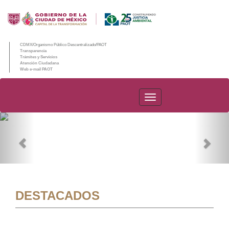
CDMX/Organismo Público Descentralizado/PAOT
Transparencia
Trámites y Servicios
Atención Ciudadana
Web e-mail PAOT
PAOT
Previous
Nex
DESTACADOS