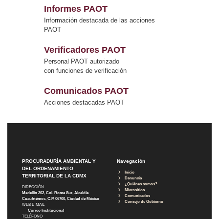
Informes PAOT
Información destacada de las acciones
PAOT
Verificadores PAOT
Personal PAOT autorizado
con funciones de verificación
Comunicados PAOT
Acciones destacadas PAOT
PROCURADURÍA AMBIENTAL Y
Navegación
DEL ORDENAMIENTO
Inicio
TERRITORIAL DE LA CDMX
Denuncia
¿Quiénes somos?
DIRECCIÓN
Micrositios
Medellín 202, Col. Roma Sur, Alcaldía
Comunicados
Cuauhtémoc, C.P. 06700, Ciudad de México
Consejo de Gobierno
WEB E-MAIL
Correo Institucional
TELÉFONO