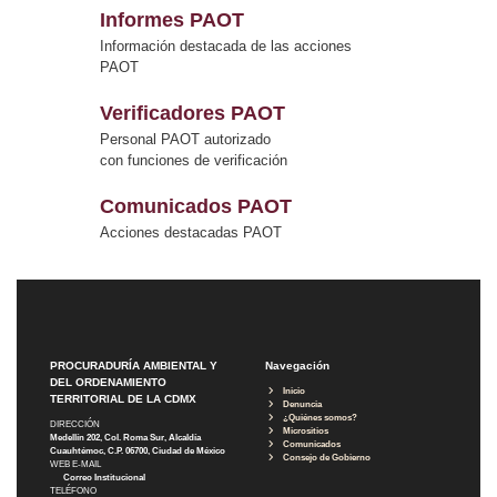
Informes PAOT
Información destacada de las acciones
PAOT
Verificadores PAOT
Personal PAOT autorizado
con funciones de verificación
Comunicados PAOT
Acciones destacadas PAOT
PROCURADURÍA AMBIENTAL Y
Navegación
DEL ORDENAMIENTO
Inicio
TERRITORIAL DE LA CDMX
Denuncia
¿Quiénes somos?
DIRECCIÓN
Micrositios
Medellín 202, Col. Roma Sur, Alcaldía
Comunicados
Cuauhtémoc, C.P. 06700, Ciudad de México
Consejo de Gobierno
WEB E-MAIL
Correo Institucional
TELÉFONO