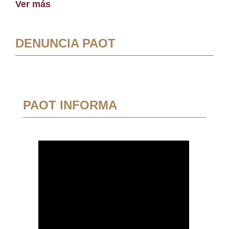
Ver más
DENUNCIA PAOT
PAOT INFORMA