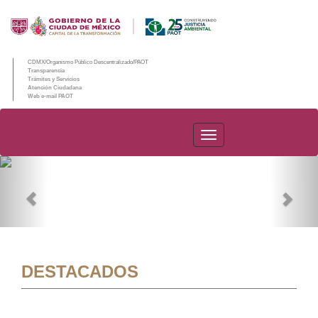
CDMX/Organismo Público Descentralizado/PAOT
Transparencia
Trámites y Servicios
Atención Ciudadana
Web e-mail PAOT
PAOT
Previous
Nex
DESTACADOS