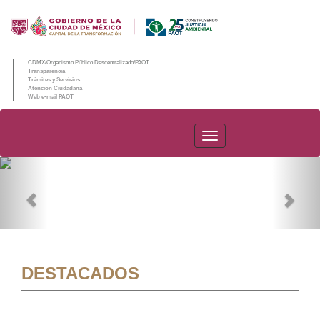
CDMX/Organismo Público Descentralizado/PAOT
Transparencia
Trámites y Servicios
Atención Ciudadana
Web e-mail PAOT
PAOT
Previous
Nex
DESTACADOS