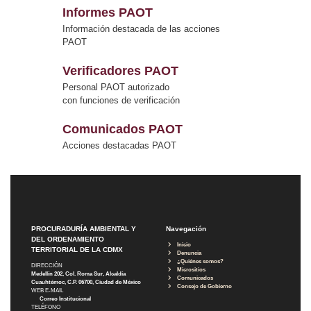
Informes PAOT
Información destacada de las acciones
PAOT
Verificadores PAOT
Personal PAOT autorizado
con funciones de verificación
Comunicados PAOT
Acciones destacadas PAOT
PROCURADURÍA AMBIENTAL Y
Navegación
DEL ORDENAMIENTO
Inicio
TERRITORIAL DE LA CDMX
Denuncia
¿Quiénes somos?
DIRECCIÓN
Micrositios
Medellín 202, Col. Roma Sur, Alcaldía
Comunicados
Cuauhtémoc, C.P. 06700, Ciudad de México
Consejo de Gobierno
WEB E-MAIL
Correo Institucional
TELÉFONO