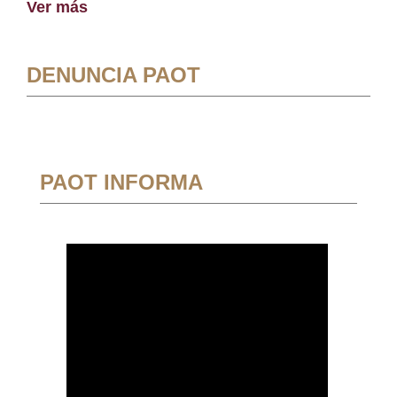
Ver más
DENUNCIA PAOT
PAOT INFORMA