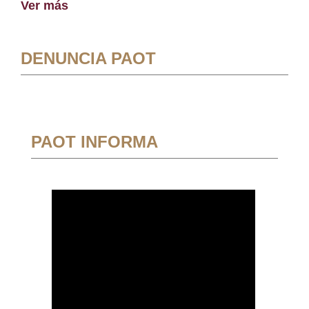
Ver más
DENUNCIA PAOT
PAOT INFORMA