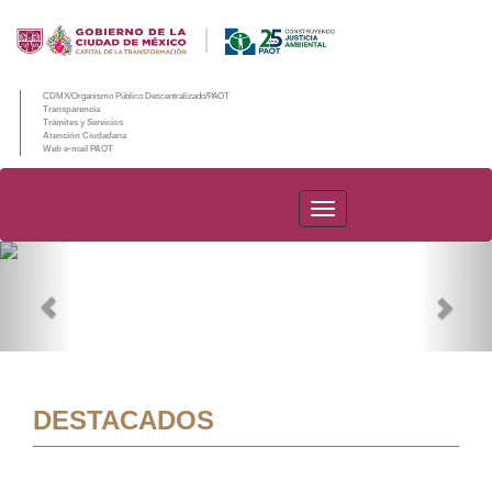
CDMX/Organismo Público Descentralizado/PAOT
Transparencia
Trámites y Servicios
Atención Ciudadana
Web e-mail PAOT
PAOT
Previous
Nex
DESTACADOS