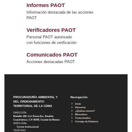
Informes PAOT
Información destacada de las acciones
PAOT
Verificadores PAOT
Personal PAOT autorizado
con funciones de verificación
Comunicados PAOT
Acciones destacadas PAOT
PROCURADURÍA AMBIENTAL Y
Navegación
DEL ORDENAMIENTO
Inicio
TERRITORIAL DE LA CDMX
Denuncia
¿Quiénes somos?
DIRECCIÓN
Micrositios
Medellín 202, Col. Roma Sur, Alcaldía
Comunicados
Cuauhtémoc, C.P. 06700, Ciudad de México
Consejo de Gobierno
WEB E-MAIL
Correo Institucional
TELÉFONO