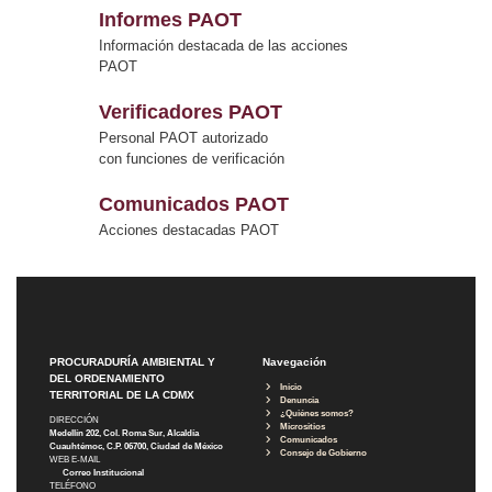
Informes PAOT
Información destacada de las acciones
PAOT
Verificadores PAOT
Personal PAOT autorizado
con funciones de verificación
Comunicados PAOT
Acciones destacadas PAOT
PROCURADURÍA AMBIENTAL Y
Navegación
DEL ORDENAMIENTO
Inicio
TERRITORIAL DE LA CDMX
Denuncia
¿Quiénes somos?
DIRECCIÓN
Micrositios
Medellín 202, Col. Roma Sur, Alcaldía
Comunicados
Cuauhtémoc, C.P. 06700, Ciudad de México
Consejo de Gobierno
WEB E-MAIL
Correo Institucional
TELÉFONO