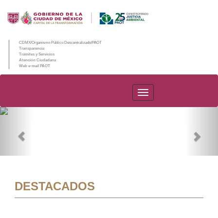
CDMX/Organismo Público Descentralizado/PAOT
Transparencia
Trámites y Servicios
Atención Ciudadana
Web e-mail PAOT
PAOT
Previous
Nex
DESTACADOS