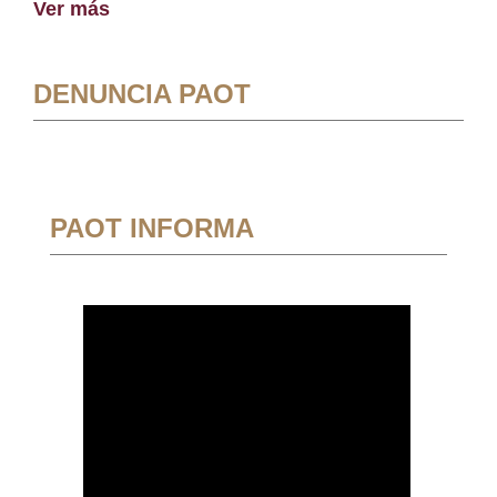
Ver más
DENUNCIA PAOT
PAOT INFORMA