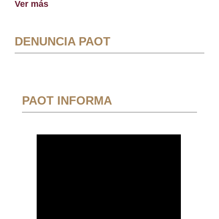
Ver más
DENUNCIA PAOT
PAOT INFORMA