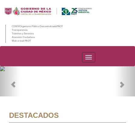
CDMX/Organismo Público Descentralizado/PAOT
Transparencia
Trámites y Servicios
Atención Ciudadana
Web e-mail PAOT
PAOT
Previous
Nex
DESTACADOS