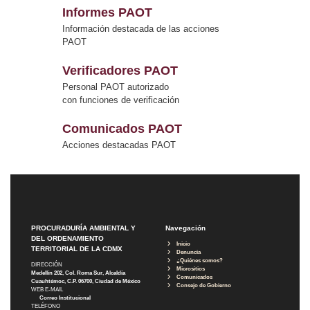
Informes PAOT
Información destacada de las acciones
PAOT
Verificadores PAOT
Personal PAOT autorizado
con funciones de verificación
Comunicados PAOT
Acciones destacadas PAOT
PROCURADURÍA AMBIENTAL Y
Navegación
DEL ORDENAMIENTO
Inicio
TERRITORIAL DE LA CDMX
Denuncia
¿Quiénes somos?
DIRECCIÓN
Micrositios
Medellín 202, Col. Roma Sur, Alcaldía
Comunicados
Cuauhtémoc, C.P. 06700, Ciudad de México
Consejo de Gobierno
WEB E-MAIL
Correo Institucional
TELÉFONO