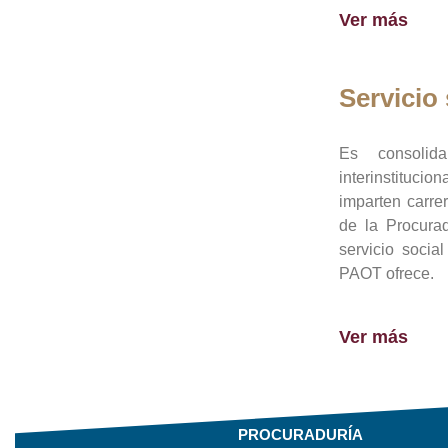
Ver más
Servicio 
Es consolid
interinstituci
imparten carre
de la Procura
servicio socia
PAOT ofrece.
Ver más
PROCURADURÍA