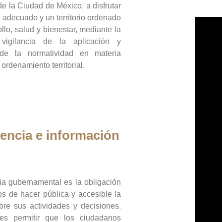
de la Ciudad de México, a disfrutar
 adecuado y un territorio ordenado
llo, salud y bienestar, mediante la
vigilancia de la aplicación y
 de la normatividad en materia
 ordenamiento territorial.
encia e información
ia gubernamental es la obligación
os de hacer pública y accesible la
bre sus actividades y decisiones.
es permitir que los ciudadanos