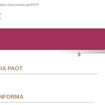
lico Descentralizado/PAOT
s
a
Next
IA PAOT
INFORMA