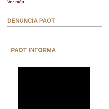
Ver más
DENUNCIA PAOT
PAOT INFORMA