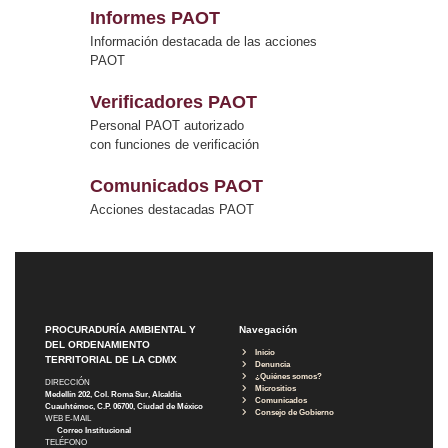
Informes PAOT
Información destacada de las acciones
PAOT
Verificadores PAOT
Personal PAOT autorizado
con funciones de verificación
Comunicados PAOT
Acciones destacadas PAOT
PROCURADURÍA AMBIENTAL Y
Navegación
DEL ORDENAMIENTO
Inicio
TERRITORIAL DE LA CDMX
Denuncia
¿Quiénes somos?
DIRECCIÓN
Micrositios
Medellín 202, Col. Roma Sur, Alcaldía
Comunicados
Cuauhtémoc, C.P. 06700, Ciudad de México
Consejo de Gobierno
WEB E-MAIL
Correo Institucional
TELÉFONO