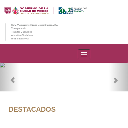
CDMX/Organismo Público Descentralizado/PAOT
Transparencia
Trámites y Servicios
Atención Ciudadana
Web e-mail PAOT
PAOT
Previous
Nex
DESTACADOS