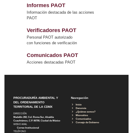
Informes PAOT
Información destacada de las acciones
PAOT
Verificadores PAOT
Personal PAOT autorizado
con funciones de verificación
Comunicados PAOT
Acciones destacadas PAOT
PROCURADURÍA AMBIENTAL Y
Navegación
DEL ORDENAMIENTO
Inicio
TERRITORIAL DE LA CDMX
Denuncia
¿Quiénes somos?
DIRECCIÓN
Micrositios
Medellín 202, Col. Roma Sur, Alcaldía
Comunicados
Cuauhtémoc, C.P. 06700, Ciudad de México
Consejo de Gobierno
WEB E-MAIL
Correo Institucional
TELÉFONO