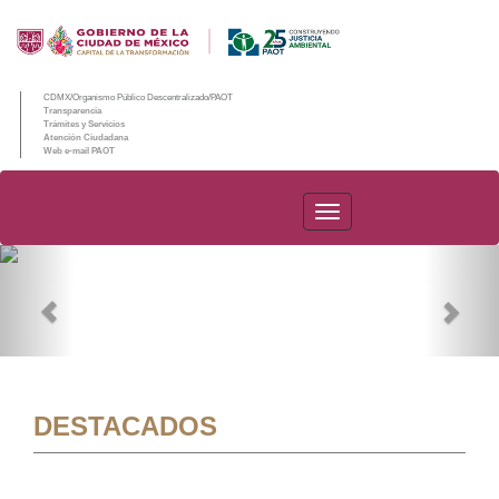
CDMX/Organismo Público Descentralizado/PAOT
Transparencia
Trámites y Servicios
Atención Ciudadana
Web e-mail PAOT
PAOT
Previous
Nex
DESTACADOS