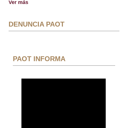
Ver más
DENUNCIA PAOT
PAOT INFORMA