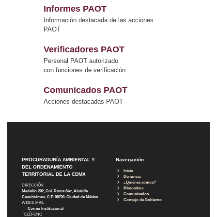
Informes PAOT
Información destacada de las acciones
PAOT
Verificadores PAOT
Personal PAOT autorizado
con funciones de verificación
Comunicados PAOT
Acciones destacadas PAOT
PROCURADURÍA AMBIENTAL Y
Navegación
DEL ORDENAMIENTO
Inicio
TERRITORIAL DE LA CDMX
Denuncia
¿Quiénes somos?
DIRECCIÓN
Micrositios
Medellín 202, Col. Roma Sur, Alcaldía
Comunicados
Cuauhtémoc, C.P. 06700, Ciudad de México
Consejo de Gobierno
WEB E-MAIL
Correo Institucional
TELÉFONO