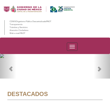
CDMX/Organismo Público Descentralizado/PAOT
Transparencia
Trámites y Servicios
Atención Ciudadana
Web e-mail PAOT
PAOT
Previous
Nex
DESTACADOS