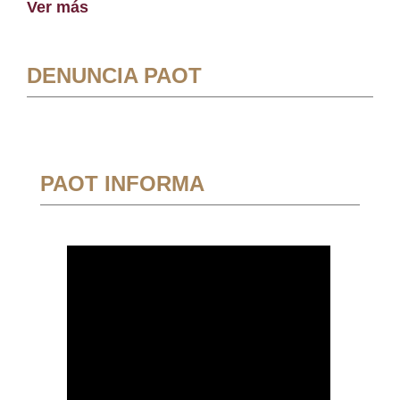
Ver más
DENUNCIA PAOT
PAOT INFORMA