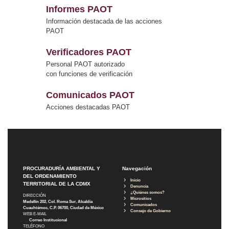
Informes PAOT
Información destacada de las acciones
PAOT
Verificadores PAOT
Personal PAOT autorizado
con funciones de verificación
Comunicados PAOT
Acciones destacadas PAOT
PROCURADURÍA AMBIENTAL Y
Navegación
DEL ORDENAMIENTO
Inicio
TERRITORIAL DE LA CDMX
Denuncia
¿Quiénes somos?
DIRECCIÓN
Micrositios
Medellín 202, Col. Roma Sur, Alcaldía
Comunicados
Cuauhtémoc, C.P. 06700, Ciudad de México
Consejo de Gobierno
WEB E-MAIL
Correo Institucional
TELÉFONO