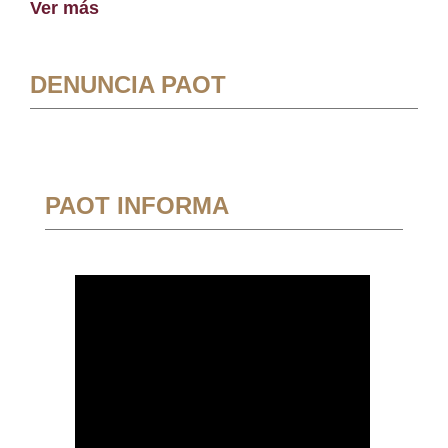
Ver más
DENUNCIA PAOT
PAOT INFORMA