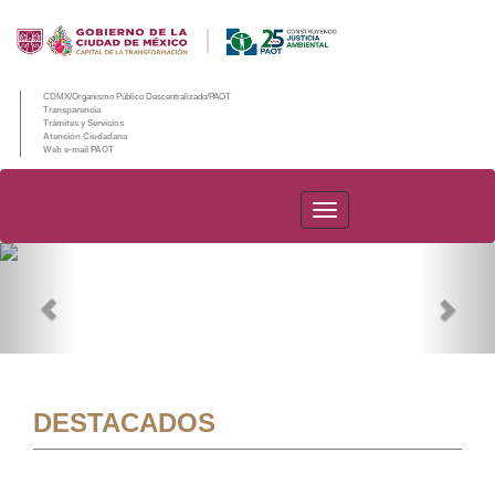
CDMX/Organismo Público Descentralizado/PAOT
Transparencia
Trámites y Servicios
Atención Ciudadana
Web e-mail PAOT
PAOT
Previous
Nex
DESTACADOS