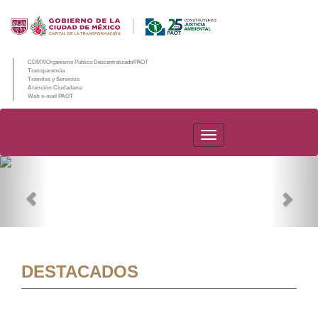
CDMX/Organismo Público Descentralizado/PAOT
Transparencia
Trámites y Servicios
Atención Ciudadana
Web e-mail PAOT
PAOT
Previous
Nex
DESTACADOS