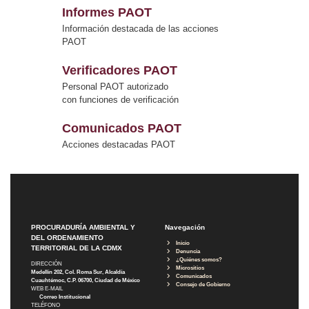
Informes PAOT
Información destacada de las acciones
PAOT
Verificadores PAOT
Personal PAOT autorizado
con funciones de verificación
Comunicados PAOT
Acciones destacadas PAOT
PROCURADURÍA AMBIENTAL Y
Navegación
DEL ORDENAMIENTO
Inicio
TERRITORIAL DE LA CDMX
Denuncia
¿Quiénes somos?
DIRECCIÓN
Micrositios
Medellín 202, Col. Roma Sur, Alcaldía
Comunicados
Cuauhtémoc, C.P. 06700, Ciudad de México
Consejo de Gobierno
WEB E-MAIL
Correo Institucional
TELÉFONO