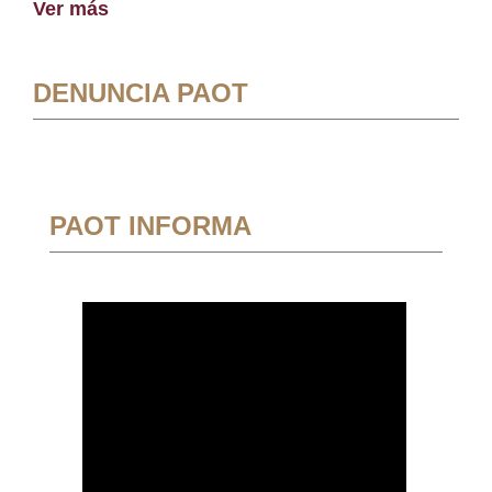
Ver más
DENUNCIA PAOT
PAOT INFORMA