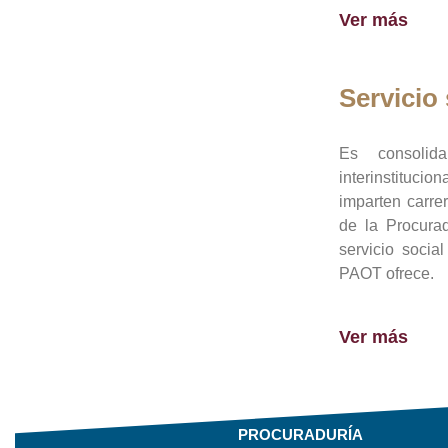
Ver más
Servicio 
Es consolid
interinstituci
imparten carre
de la Procura
servicio socia
PAOT ofrece.
Ver más
PROCURADURÍA