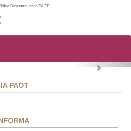
lico Descentralizado/PAOT
s
a
Next
IA PAOT
INFORMA