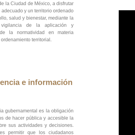
de la Ciudad de México, a disfrutar
 adecuado y un territorio ordenado
llo, salud y bienestar, mediante la
vigilancia de la aplicación y
 de la normatividad en materia
 ordenamiento territorial.
encia e información
ia gubernamental es la obligación
os de hacer pública y accesible la
bre sus actividades y decisiones.
es permitir que los ciudadanos