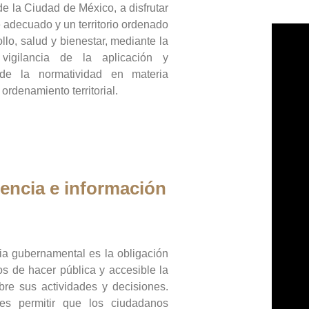
de la Ciudad de México, a disfrutar
 adecuado y un territorio ordenado
llo, salud y bienestar, mediante la
vigilancia de la aplicación y
 de la normatividad en materia
 ordenamiento territorial.
encia e información
ia gubernamental es la obligación
os de hacer pública y accesible la
bre sus actividades y decisiones.
es permitir que los ciudadanos