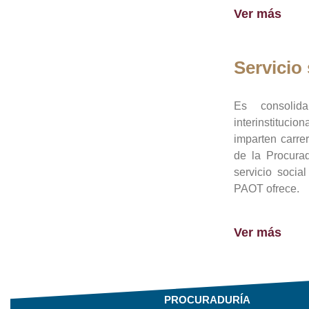
Ver más
Servicio 
Es consolid
interinstituci
imparten carre
de la Procura
servicio socia
PAOT ofrece.
Ver más
PROCURADURÍA