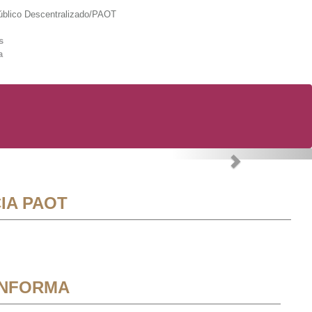
lico Descentralizado/PAOT
s
a
Next
IA PAOT
INFORMA