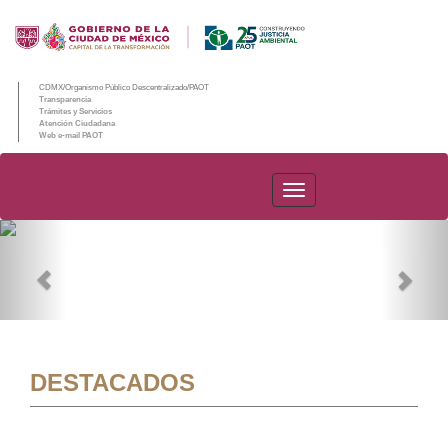
CDMX/Organismo Público Descentralizado/PAOT
Transparencia
Trámites y Servicios
Atención Ciudadana
Web e-mail PAOT
PAOT
Previous
Nex
DESTACADOS