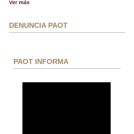
Ver más
DENUNCIA PAOT
PAOT INFORMA