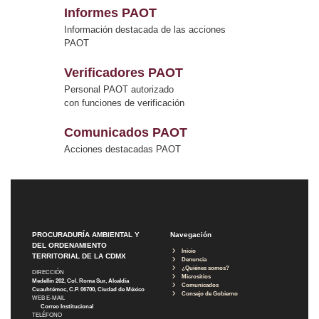
Informes PAOT
Información destacada de las acciones
PAOT
Verificadores PAOT
Personal PAOT autorizado
con funciones de verificación
Comunicados PAOT
Acciones destacadas PAOT
PROCURADURÍA AMBIENTAL Y
Navegación
DEL ORDENAMIENTO
Inicio
TERRITORIAL DE LA CDMX
Denuncia
¿Quiénes somos?
DIRECCIÓN
Micrositios
Medellín 202, Col. Roma Sur, Alcaldía
Comunicados
Cuauhtémoc, C.P. 06700, Ciudad de México
Consejo de Gobierno
WEB E-MAIL
Correo Institucional
TELÉFONO