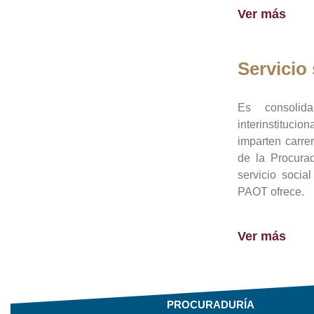
Ver más
Servicio 
Es consolid
interinstituci
imparten carre
de la Procura
servicio socia
PAOT ofrece.
Ver más
PROCURADURÍA