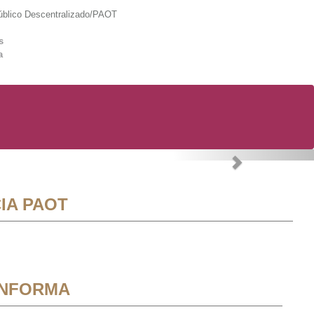
lico Descentralizado/PAOT
s
a
Next
IA PAOT
INFORMA