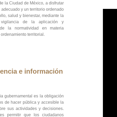
de la Ciudad de México, a disfrutar
 adecuado y un territorio ordenado
llo, salud y bienestar, mediante la
vigilancia de la aplicación y
 de la normatividad en materia
 ordenamiento territorial.
encia e información
ia gubernamental es la obligación
os de hacer pública y accesible la
bre sus actividades y decisiones.
es permitir que los ciudadanos