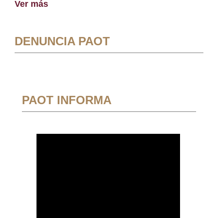
Ver más
DENUNCIA PAOT
PAOT INFORMA