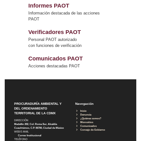
Informes PAOT
Información destacada de las acciones
PAOT
Verificadores PAOT
Personal PAOT autorizado
con funciones de verificación
Comunicados PAOT
Acciones destacadas PAOT
PROCURADURÍA AMBIENTAL Y
Navegación
DEL ORDENAMIENTO
Inicio
TERRITORIAL DE LA CDMX
Denuncia
¿Quiénes somos?
DIRECCIÓN
Micrositios
Medellín 202, Col. Roma Sur, Alcaldía
Comunicados
Cuauhtémoc, C.P. 06700, Ciudad de México
Consejo de Gobierno
WEB E-MAIL
Correo Institucional
TELÉFONO