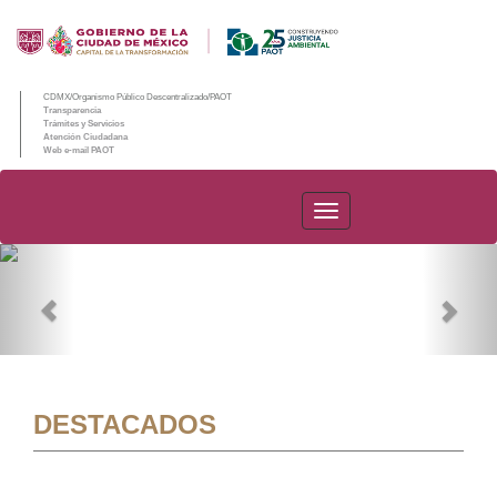
CDMX/Organismo Público Descentralizado/PAOT
Transparencia
Trámites y Servicios
Atención Ciudadana
Web e-mail PAOT
PAOT
Previous
Nex
DESTACADOS