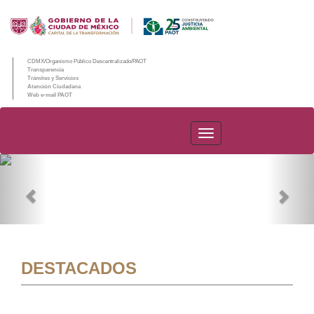
CDMX/Organismo Público Descentralizado/PAOT
Transparencia
Trámites y Servicios
Atención Ciudadana
Web e-mail PAOT
PAOT
Previous
Nex
DESTACADOS