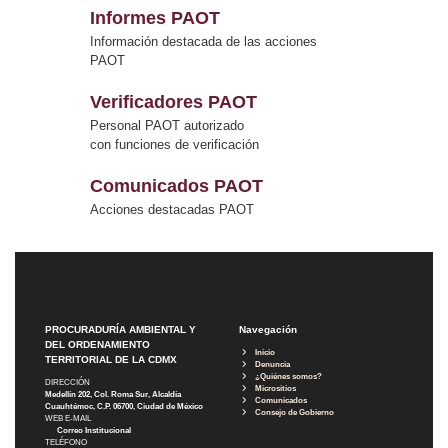
Informes PAOT
Información destacada de las acciones
PAOT
Verificadores PAOT
Personal PAOT autorizado
con funciones de verificación
Comunicados PAOT
Acciones destacadas PAOT
PROCURADURÍA AMBIENTAL Y
Navegación
DEL ORDENAMIENTO
Inicio
TERRITORIAL DE LA CDMX
Denuncia
¿Quiénes somos?
DIRECCIÓN
Micrositios
Medellín 202, Col. Roma Sur, Alcaldía
Comunicados
Cuauhtémoc, C.P. 06700, Ciudad de México
Consejo de Gobierno
WEB E-MAIL
Correo Institucional
TELÉFONO