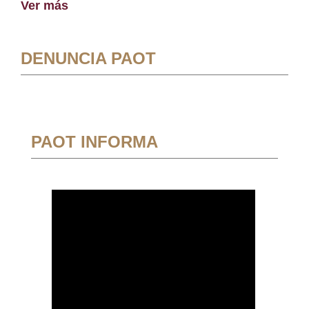
Ver más
DENUNCIA PAOT
PAOT INFORMA