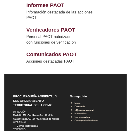
Informes PAOT
Información destacada de las acciones
PAOT
Verificadores PAOT
Personal PAOT autorizado
con funciones de verificación
Comunicados PAOT
Acciones destacadas PAOT
PROCURADURÍA AMBIENTAL Y
Navegación
DEL ORDENAMIENTO
Inicio
TERRITORIAL DE LA CDMX
Denuncia
¿Quiénes somos?
DIRECCIÓN
Micrositios
Medellín 202, Col. Roma Sur, Alcaldía
Comunicados
Cuauhtémoc, C.P. 06700, Ciudad de México
Consejo de Gobierno
WEB E-MAIL
Correo Institucional
TELÉFONO