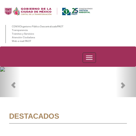
CDMX/Organismo Público Descentralizado/PAOT
Transparencia
Trámites y Servicios
Atención Ciudadana
Web e-mail PAOT
PAOT
Previous
Nex
DESTACADOS