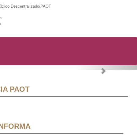
lico Descentralizado/PAOT
s
a
Next
IA PAOT
INFORMA