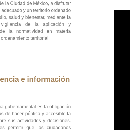
de la Ciudad de México, a disfrutar
 adecuado y un territorio ordenado
llo, salud y bienestar, mediante la
vigilancia de la aplicación y
 de la normatividad en materia
 ordenamiento territorial.
encia e información
ia gubernamental es la obligación
os de hacer pública y accesible la
bre sus actividades y decisiones.
es permitir que los ciudadanos