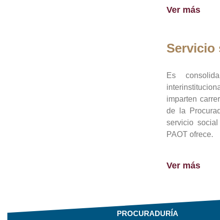
Ver más
Servicio 
Es consolid
interinstituci
imparten carre
de la Procura
servicio socia
PAOT ofrece.
Ver más
PROCURADURÍA