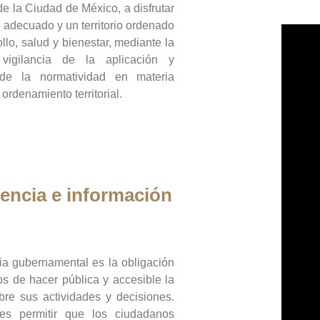
de la Ciudad de México, a disfrutar
 adecuado y un territorio ordenado
llo, salud y bienestar, mediante la
vigilancia de la aplicación y
 de la normatividad en materia
 ordenamiento territorial.
encia e información
ia gubernamental es la obligación
os de hacer pública y accesible la
bre sus actividades y decisiones.
es permitir que los ciudadanos