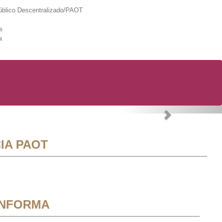
lico Descentralizado/PAOT
s
a
Next
IA PAOT
INFORMA