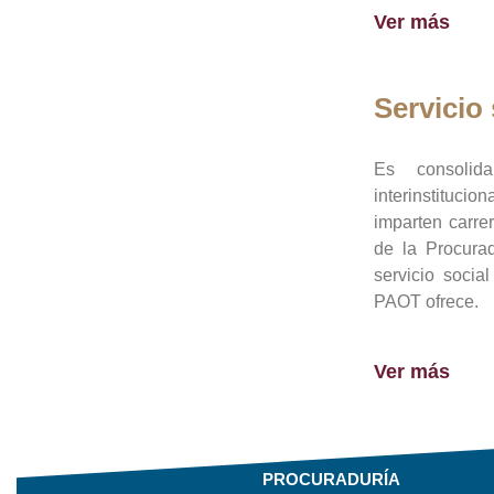
Ver más
Servicio 
Es consolid
interinstituci
imparten carre
de la Procura
servicio socia
PAOT ofrece.
Ver más
PROCURADURÍA