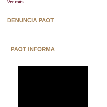
Ver más
DENUNCIA PAOT
PAOT INFORMA