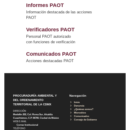
Informes PAOT
Información destacada de las acciones
PAOT
Verificadores PAOT
Personal PAOT autorizado
con funciones de verificación
Comunicados PAOT
Acciones destacadas PAOT
PROCURADURÍA AMBIENTAL Y
Navegación
DEL ORDENAMIENTO
Inicio
TERRITORIAL DE LA CDMX
Denuncia
¿Quiénes somos?
DIRECCIÓN
Micrositios
Medellín 202, Col. Roma Sur, Alcaldía
Comunicados
Cuauhtémoc, C.P. 06700, Ciudad de México
Consejo de Gobierno
WEB E-MAIL
Correo Institucional
TELÉFONO