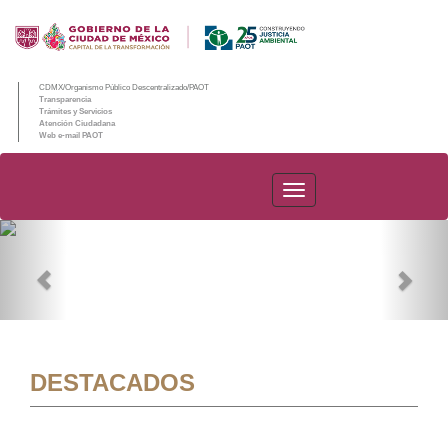
CDMX/Organismo Público Descentralizado/PAOT
Transparencia
Trámites y Servicios
Atención Ciudadana
Web e-mail PAOT
PAOT
Previous
Nex
DESTACADOS