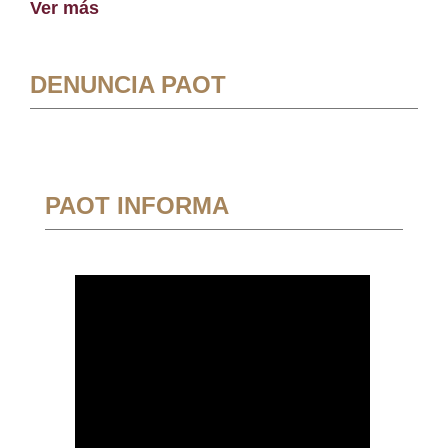
Ver más
DENUNCIA PAOT
PAOT INFORMA