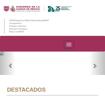
CDMX/Organismo Público Descentralizado/PAOT
Transparencia
Trámites y Servicios
Atención Ciudadana
Web e-mail PAOT
PAOT
Previous
Nex
DESTACADOS