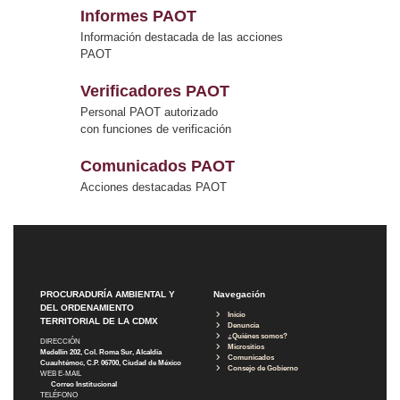
Informes PAOT
Información destacada de las acciones
PAOT
Verificadores PAOT
Personal PAOT autorizado
con funciones de verificación
Comunicados PAOT
Acciones destacadas PAOT
PROCURADURÍA AMBIENTAL Y
Navegación
DEL ORDENAMIENTO
Inicio
TERRITORIAL DE LA CDMX
Denuncia
¿Quiénes somos?
DIRECCIÓN
Micrositios
Medellín 202, Col. Roma Sur, Alcaldía
Comunicados
Cuauhtémoc, C.P. 06700, Ciudad de México
Consejo de Gobierno
WEB E-MAIL
Correo Institucional
TELÉFONO