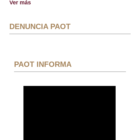
Ver más
DENUNCIA PAOT
PAOT INFORMA