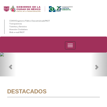
CDMX/Organismo Público Descentralizado/PAOT
Transparencia
Trámites y Servicios
Atención Ciudadana
Web e-mail PAOT
PAOT
Previous
Nex
DESTACADOS