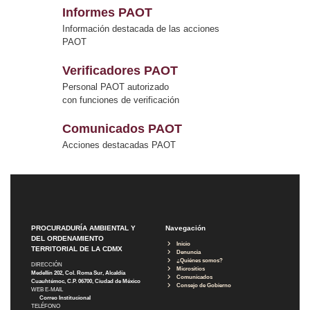
Informes PAOT
Información destacada de las acciones
PAOT
Verificadores PAOT
Personal PAOT autorizado
con funciones de verificación
Comunicados PAOT
Acciones destacadas PAOT
PROCURADURÍA AMBIENTAL Y
Navegación
DEL ORDENAMIENTO
Inicio
TERRITORIAL DE LA CDMX
Denuncia
¿Quiénes somos?
DIRECCIÓN
Micrositios
Medellín 202, Col. Roma Sur, Alcaldía
Comunicados
Cuauhtémoc, C.P. 06700, Ciudad de México
Consejo de Gobierno
WEB E-MAIL
Correo Institucional
TELÉFONO