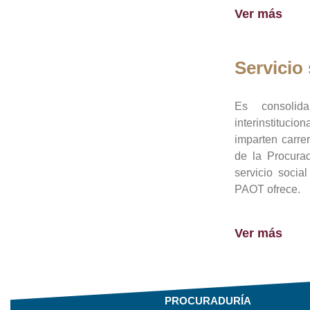
Ver más
Servicio 
Es consolid
interinstituci
imparten carre
de la Procura
servicio socia
PAOT ofrece.
Ver más
PROCURADURÍA