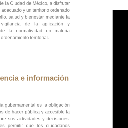
de la Ciudad de México, a disfrutar
 adecuado y un territorio ordenado
llo, salud y bienestar, mediante la
vigilancia de la aplicación y
 de la normatividad en materia
 ordenamiento territorial.
encia e información
ia gubernamental es la obligación
os de hacer pública y accesible la
bre sus actividades y decisiones.
es permitir que los ciudadanos