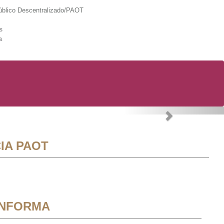
lico Descentralizado/PAOT
s
a
Next
IA PAOT
INFORMA