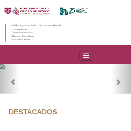
CDMX/Organismo Público Descentralizado/PAOT
Transparencia
Trámites y Servicios
Atención Ciudadana
Web e-mail PAOT
PAOT
Previous
Nex
DESTACADOS