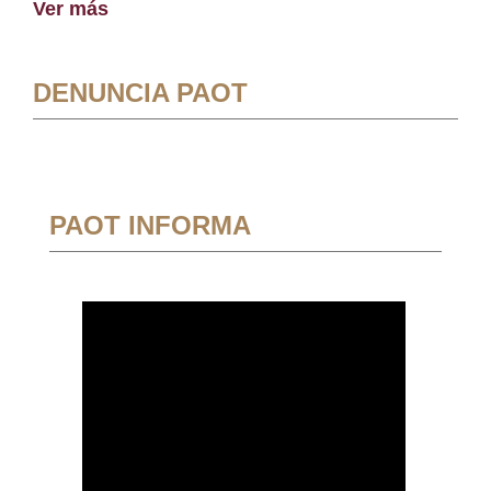
Ver más
DENUNCIA PAOT
PAOT INFORMA