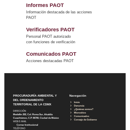
Informes PAOT
Información destacada de las acciones
PAOT
Verificadores PAOT
Personal PAOT autorizado
con funciones de verificación
Comunicados PAOT
Acciones destacadas PAOT
PROCURADURÍA AMBIENTAL Y
Navegación
DEL ORDENAMIENTO
Inicio
TERRITORIAL DE LA CDMX
Denuncia
¿Quiénes somos?
DIRECCIÓN
Micrositios
Medellín 202, Col. Roma Sur, Alcaldía
Comunicados
Cuauhtémoc, C.P. 06700, Ciudad de México
Consejo de Gobierno
WEB E-MAIL
Correo Institucional
TELÉFONO