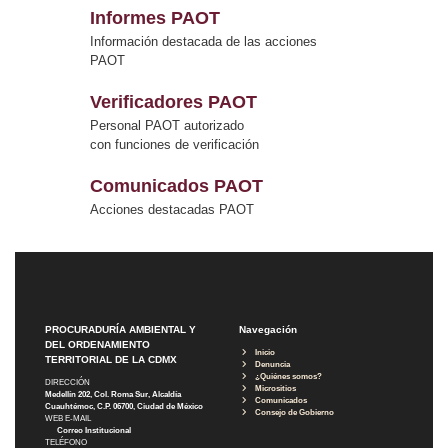
Informes PAOT
Información destacada de las acciones
PAOT
Verificadores PAOT
Personal PAOT autorizado
con funciones de verificación
Comunicados PAOT
Acciones destacadas PAOT
PROCURADURÍA AMBIENTAL Y
Navegación
DEL ORDENAMIENTO
Inicio
TERRITORIAL DE LA CDMX
Denuncia
¿Quiénes somos?
DIRECCIÓN
Micrositios
Medellín 202, Col. Roma Sur, Alcaldía
Comunicados
Cuauhtémoc, C.P. 06700, Ciudad de México
Consejo de Gobierno
WEB E-MAIL
Correo Institucional
TELÉFONO