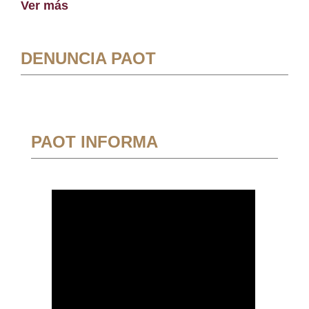
Ver más
DENUNCIA PAOT
PAOT INFORMA