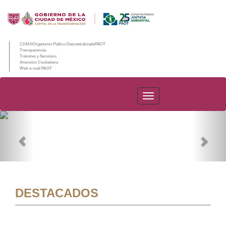
CDMX/Organismo Público Descentralizado/PAOT
Transparencia
Trámites y Servicios
Atención Ciudadana
Web e-mail PAOT
PAOT
Previous
Nex
DESTACADOS