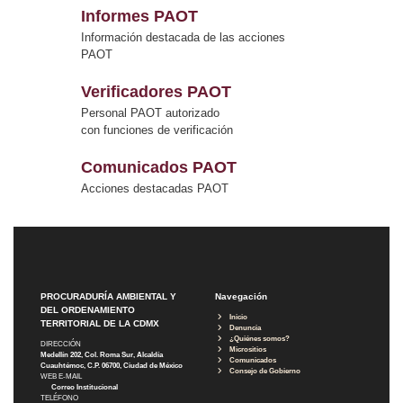
Informes PAOT
Información destacada de las acciones
PAOT
Verificadores PAOT
Personal PAOT autorizado
con funciones de verificación
Comunicados PAOT
Acciones destacadas PAOT
PROCURADURÍA AMBIENTAL Y
Navegación
DEL ORDENAMIENTO
Inicio
TERRITORIAL DE LA CDMX
Denuncia
¿Quiénes somos?
DIRECCIÓN
Micrositios
Medellín 202, Col. Roma Sur, Alcaldía
Comunicados
Cuauhtémoc, C.P. 06700, Ciudad de México
Consejo de Gobierno
WEB E-MAIL
Correo Institucional
TELÉFONO