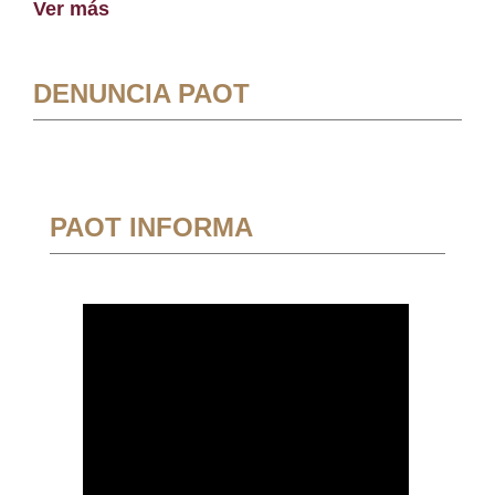
Ver más
DENUNCIA PAOT
PAOT INFORMA