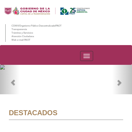
CDMX/Organismo Público Descentralizado/PAOT
Transparencia
Trámites y Servicios
Atención Ciudadana
Web e-mail PAOT
PAOT
Previous
Nex
DESTACADOS