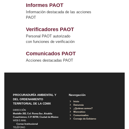
Informes PAOT
Información destacada de las acciones
PAOT
Verificadores PAOT
Personal PAOT autorizado
con funciones de verificación
Comunicados PAOT
Acciones destacadas PAOT
PROCURADURÍA AMBIENTAL Y
Navegación
DEL ORDENAMIENTO
Inicio
TERRITORIAL DE LA CDMX
Denuncia
¿Quiénes somos?
DIRECCIÓN
Micrositios
Medellín 202, Col. Roma Sur, Alcaldía
Comunicados
Cuauhtémoc, C.P. 06700, Ciudad de México
Consejo de Gobierno
WEB E-MAIL
Correo Institucional
TELÉFONO