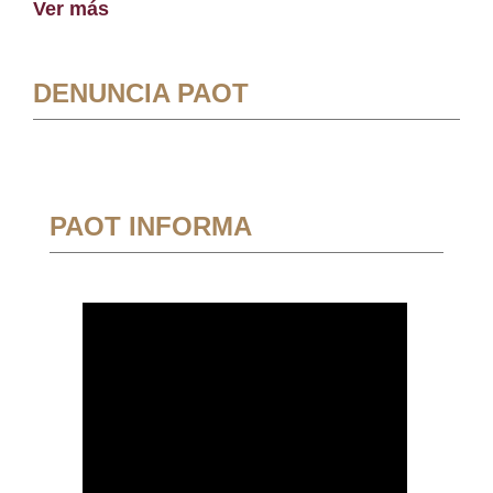
Ver más
DENUNCIA PAOT
PAOT INFORMA