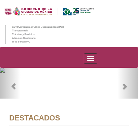
CDMX/Organismo Público Descentralizado/PAOT
Transparencia
Trámites y Servicios
Atención Ciudadana
Web e-mail PAOT
PAOT
Previous
Nex
DESTACADOS