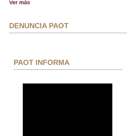
Ver más
DENUNCIA PAOT
PAOT INFORMA