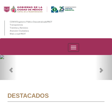
CDMX/Organismo Público Descentralizado/PAOT
Transparencia
Trámites y Servicios
Atención Ciudadana
Web e-mail PAOT
PAOT
Previous
Nex
DESTACADOS