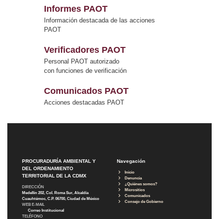
Informes PAOT
Información destacada de las acciones
PAOT
Verificadores PAOT
Personal PAOT autorizado
con funciones de verificación
Comunicados PAOT
Acciones destacadas PAOT
PROCURADURÍA AMBIENTAL Y
Navegación
DEL ORDENAMIENTO
Inicio
TERRITORIAL DE LA CDMX
Denuncia
¿Quiénes somos?
DIRECCIÓN
Micrositios
Medellín 202, Col. Roma Sur, Alcaldía
Comunicados
Cuauhtémoc, C.P. 06700, Ciudad de México
Consejo de Gobierno
WEB E-MAIL
Correo Institucional
TELÉFONO