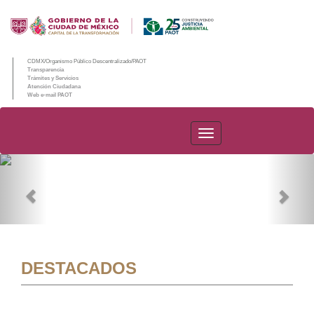
CDMX/Organismo Público Descentralizado/PAOT
Transparencia
Trámites y Servicios
Atención Ciudadana
Web e-mail PAOT
PAOT
Previous
Nex
DESTACADOS