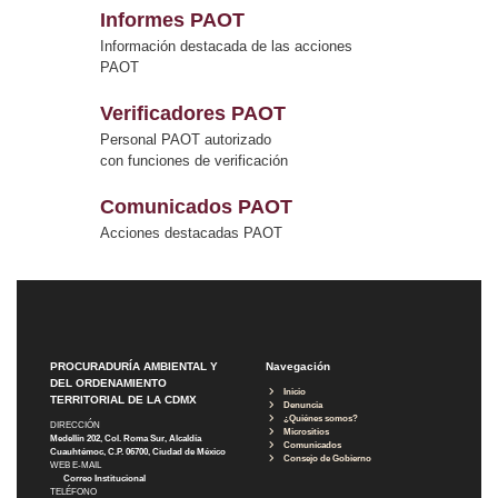
Informes PAOT
Información destacada de las acciones
PAOT
Verificadores PAOT
Personal PAOT autorizado
con funciones de verificación
Comunicados PAOT
Acciones destacadas PAOT
PROCURADURÍA AMBIENTAL Y
Navegación
DEL ORDENAMIENTO
Inicio
TERRITORIAL DE LA CDMX
Denuncia
¿Quiénes somos?
DIRECCIÓN
Micrositios
Medellín 202, Col. Roma Sur, Alcaldía
Comunicados
Cuauhtémoc, C.P. 06700, Ciudad de México
Consejo de Gobierno
WEB E-MAIL
Correo Institucional
TELÉFONO