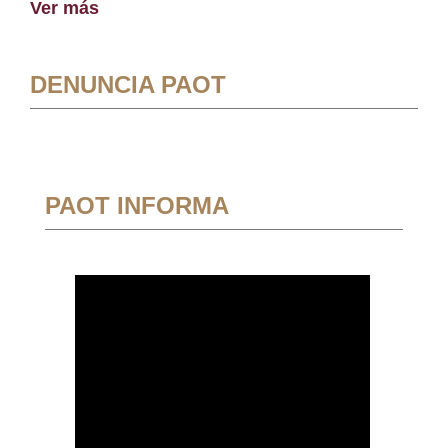
Ver más
DENUNCIA PAOT
PAOT INFORMA