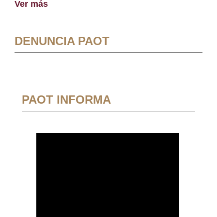
Ver más
DENUNCIA PAOT
PAOT INFORMA