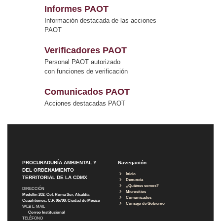
Informes PAOT
Información destacada de las acciones
PAOT
Verificadores PAOT
Personal PAOT autorizado
con funciones de verificación
Comunicados PAOT
Acciones destacadas PAOT
PROCURADURÍA AMBIENTAL Y
Navegación
DEL ORDENAMIENTO
Inicio
TERRITORIAL DE LA CDMX
Denuncia
¿Quiénes somos?
DIRECCIÓN
Micrositios
Medellín 202, Col. Roma Sur, Alcaldía
Comunicados
Cuauhtémoc, C.P. 06700, Ciudad de México
Consejo de Gobierno
WEB E-MAIL
Correo Institucional
TELÉFONO