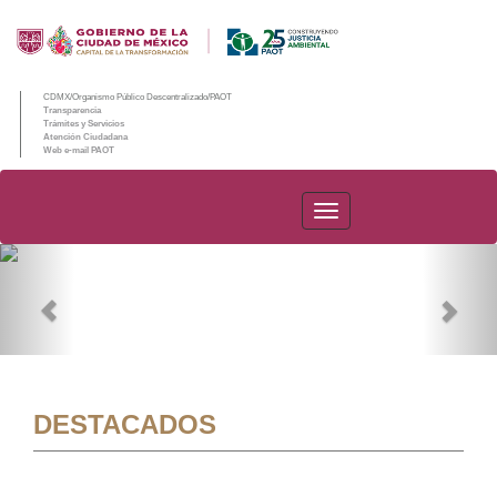
CDMX/Organismo Público Descentralizado/PAOT
Transparencia
Trámites y Servicios
Atención Ciudadana
Web e-mail PAOT
PAOT
Previous
Nex
DESTACADOS