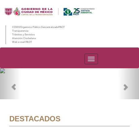
CDMX/Organismo Público Descentralizado/PAOT
Transparencia
Trámites y Servicios
Atención Ciudadana
Web e-mail PAOT
PAOT
Previous
Nex
DESTACADOS