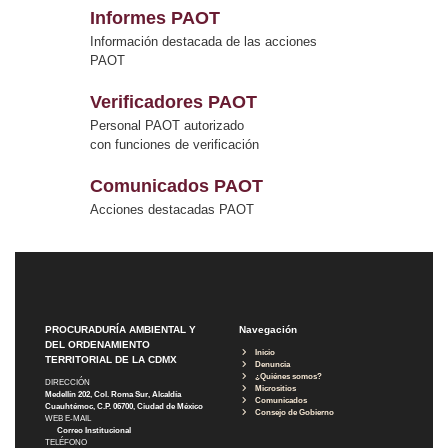
Informes PAOT
Información destacada de las acciones
PAOT
Verificadores PAOT
Personal PAOT autorizado
con funciones de verificación
Comunicados PAOT
Acciones destacadas PAOT
PROCURADURÍA AMBIENTAL Y
Navegación
DEL ORDENAMIENTO
Inicio
TERRITORIAL DE LA CDMX
Denuncia
¿Quiénes somos?
DIRECCIÓN
Micrositios
Medellín 202, Col. Roma Sur, Alcaldía
Comunicados
Cuauhtémoc, C.P. 06700, Ciudad de México
Consejo de Gobierno
WEB E-MAIL
Correo Institucional
TELÉFONO