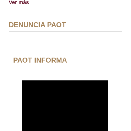
Ver más
DENUNCIA PAOT
PAOT INFORMA