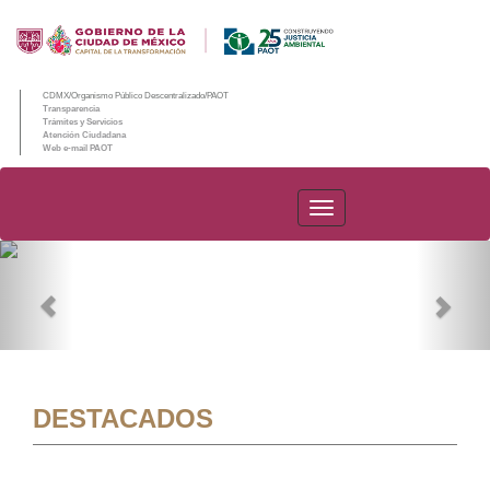
CDMX/Organismo Público Descentralizado/PAOT
Transparencia
Trámites y Servicios
Atención Ciudadana
Web e-mail PAOT
PAOT
Previous
Nex
DESTACADOS