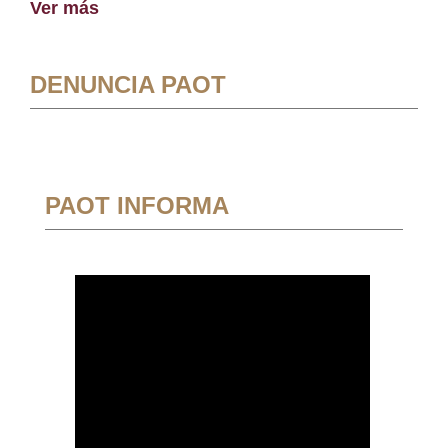
Ver más
DENUNCIA PAOT
PAOT INFORMA