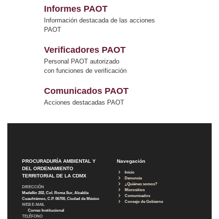
Informes PAOT
Información destacada de las acciones
PAOT
Verificadores PAOT
Personal PAOT autorizado
con funciones de verificación
Comunicados PAOT
Acciones destacadas PAOT
PROCURADURÍA AMBIENTAL Y
Navegación
DEL ORDENAMIENTO
Inicio
TERRITORIAL DE LA CDMX
Denuncia
¿Quiénes somos?
DIRECCIÓN
Micrositios
Medellín 202, Col. Roma Sur, Alcaldía
Comunicados
Cuauhtémoc, C.P. 06700, Ciudad de México
Consejo de Gobierno
WEB E-MAIL
Correo Institucional
TELÉFONO