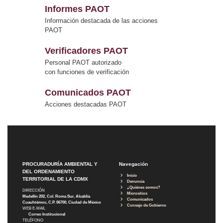
Informes PAOT
Información destacada de las acciones
PAOT
Verificadores PAOT
Personal PAOT autorizado
con funciones de verificación
Comunicados PAOT
Acciones destacadas PAOT
PROCURADURÍA AMBIENTAL Y
Navegación
DEL ORDENAMIENTO
Inicio
TERRITORIAL DE LA CDMX
Denuncia
¿Quiénes somos?
DIRECCIÓN
Micrositios
Medellín 202, Col. Roma Sur, Alcaldía
Comunicados
Cuauhtémoc, C.P. 06700, Ciudad de México
Consejo de Gobierno
WEB E-MAIL
Correo Institucional
TELÉFONO