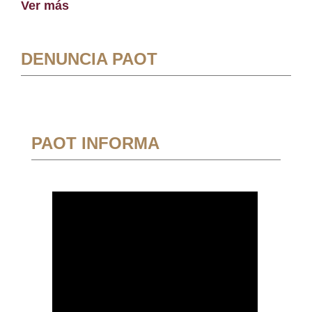
Ver más
DENUNCIA PAOT
PAOT INFORMA