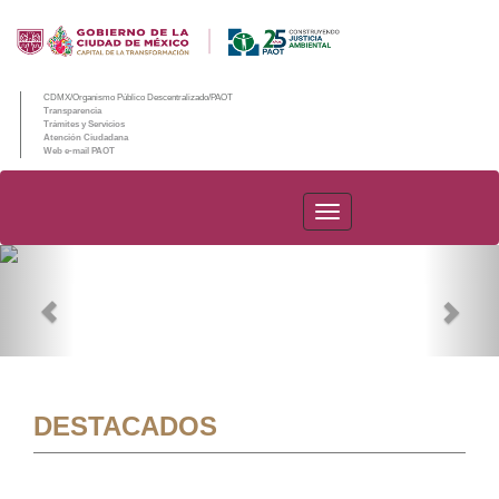
CDMX/Organismo Público Descentralizado/PAOT
Transparencia
Trámites y Servicios
Atención Ciudadana
Web e-mail PAOT
PAOT
Previous
Nex
DESTACADOS