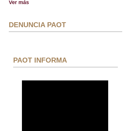
Ver más
DENUNCIA PAOT
PAOT INFORMA