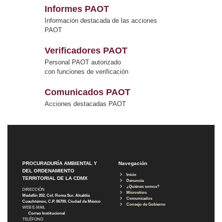
Informes PAOT
Información destacada de las acciones
PAOT
Verificadores PAOT
Personal PAOT autorizado
con funciones de verificación
Comunicados PAOT
Acciones destacadas PAOT
PROCURADURÍA AMBIENTAL Y
Navegación
DEL ORDENAMIENTO
Inicio
TERRITORIAL DE LA CDMX
Denuncia
¿Quiénes somos?
DIRECCIÓN
Micrositios
Medellín 202, Col. Roma Sur, Alcaldía
Comunicados
Cuauhtémoc, C.P. 06700, Ciudad de México
Consejo de Gobierno
WEB E-MAIL
Correo Institucional
TELÉFONO