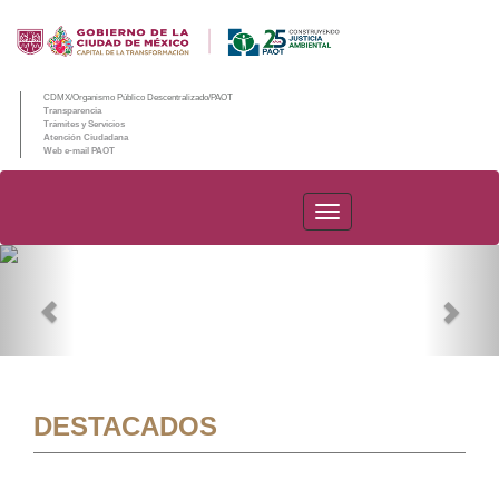
CDMX/Organismo Público Descentralizado/PAOT
Transparencia
Trámites y Servicios
Atención Ciudadana
Web e-mail PAOT
PAOT
Previous
Nex
DESTACADOS