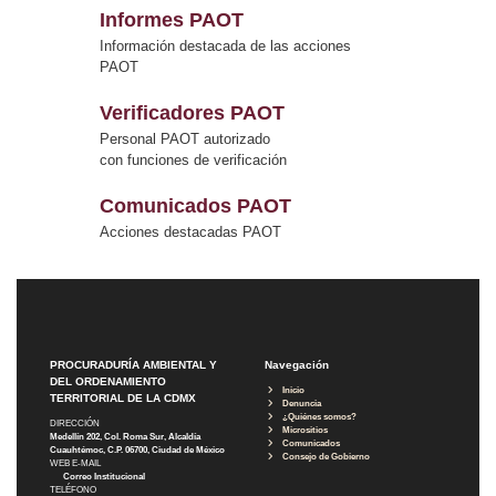
Informes PAOT
Información destacada de las acciones
PAOT
Verificadores PAOT
Personal PAOT autorizado
con funciones de verificación
Comunicados PAOT
Acciones destacadas PAOT
PROCURADURÍA AMBIENTAL Y
Navegación
DEL ORDENAMIENTO
Inicio
TERRITORIAL DE LA CDMX
Denuncia
¿Quiénes somos?
DIRECCIÓN
Micrositios
Medellín 202, Col. Roma Sur, Alcaldía
Comunicados
Cuauhtémoc, C.P. 06700, Ciudad de México
Consejo de Gobierno
WEB E-MAIL
Correo Institucional
TELÉFONO