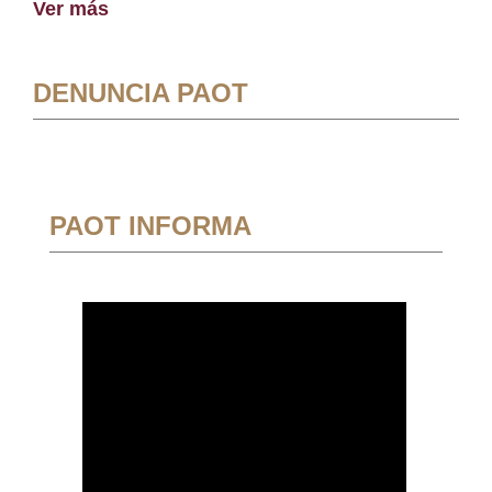
Ver más
DENUNCIA PAOT
PAOT INFORMA