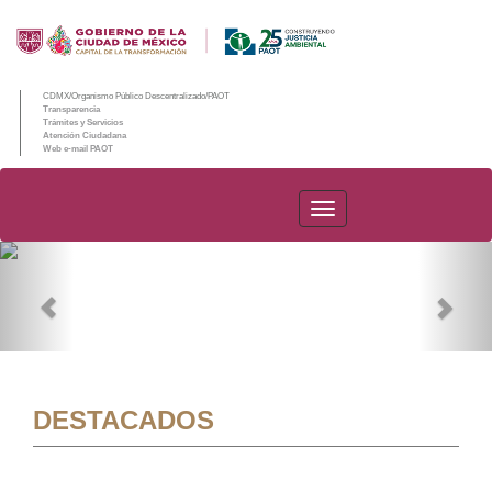
CDMX/Organismo Público Descentralizado/PAOT
Transparencia
Trámites y Servicios
Atención Ciudadana
Web e-mail PAOT
PAOT
Previous
Nex
DESTACADOS