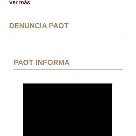
Ver más
DENUNCIA PAOT
PAOT INFORMA