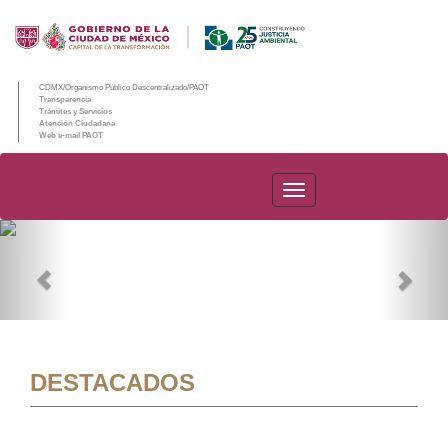
CDMX/Organismo Público Descentralizado/PAOT
Transparencia
Trámites y Servicios
Atención Ciudadana
Web e-mail PAOT
PAOT
Previous
Nex
DESTACADOS