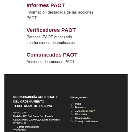
Informes PAOT
Información destacada de las acciones
PAOT
Verificadores PAOT
Personal PAOT autorizado
con funciones de verificación
Comunicados PAOT
Acciones destacadas PAOT
PROCURADURÍA AMBIENTAL Y
Navegación
DEL ORDENAMIENTO
Inicio
TERRITORIAL DE LA CDMX
Denuncia
¿Quiénes somos?
DIRECCIÓN
Micrositios
Medellín 202, Col. Roma Sur, Alcaldía
Comunicados
Cuauhtémoc, C.P. 06700, Ciudad de México
Consejo de Gobierno
WEB E-MAIL
Correo Institucional
TELÉFONO