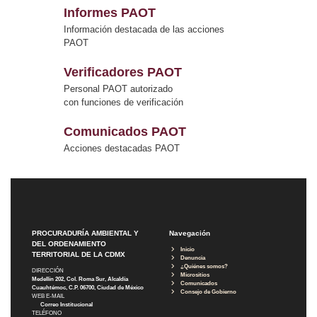
Informes PAOT
Información destacada de las acciones
PAOT
Verificadores PAOT
Personal PAOT autorizado
con funciones de verificación
Comunicados PAOT
Acciones destacadas PAOT
PROCURADURÍA AMBIENTAL Y
Navegación
DEL ORDENAMIENTO
Inicio
TERRITORIAL DE LA CDMX
Denuncia
¿Quiénes somos?
DIRECCIÓN
Micrositios
Medellín 202, Col. Roma Sur, Alcaldía
Comunicados
Cuauhtémoc, C.P. 06700, Ciudad de México
Consejo de Gobierno
WEB E-MAIL
Correo Institucional
TELÉFONO