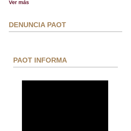
Ver más
DENUNCIA PAOT
PAOT INFORMA