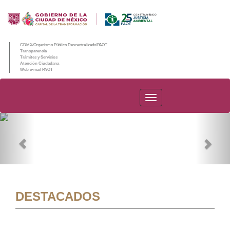
CDMX/Organismo Público Descentralizado/PAOT
Transparencia
Trámites y Servicios
Atención Ciudadana
Web e-mail PAOT
PAOT
Previous
Nex
DESTACADOS