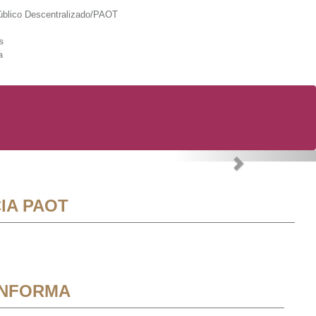
lico Descentralizado/PAOT
s
a
Next
IA PAOT
INFORMA