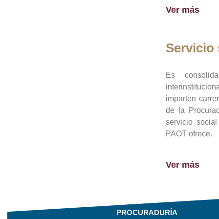
Ver más
Servicio 
Es consolid
interinstituci
imparten carre
de la Procura
servicio socia
PAOT ofrece.
Ver más
PROCURADURÍA