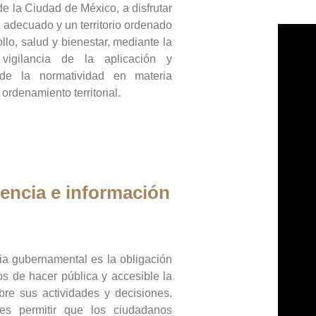
de la Ciudad de México, a disfrutar
 adecuado y un territorio ordenado
llo, salud y bienestar, mediante la
vigilancia de la aplicación y
 de la normatividad en materia
 ordenamiento territorial.
encia e información
ia gubernamental es la obligación
os de hacer pública y accesible la
bre sus actividades y decisiones.
es permitir que los ciudadanos