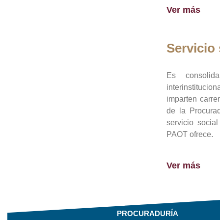
Ver más
Servicio 
Es consolid
interinstituci
imparten carre
de la Procura
servicio socia
PAOT ofrece.
Ver más
PROCURADURÍA