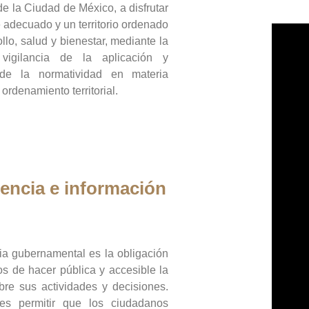
de la Ciudad de México, a disfrutar
 adecuado y un territorio ordenado
llo, salud y bienestar, mediante la
vigilancia de la aplicación y
 de la normatividad en materia
 ordenamiento territorial.
encia e información
ia gubernamental es la obligación
os de hacer pública y accesible la
bre sus actividades y decisiones.
es permitir que los ciudadanos