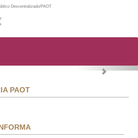
lico Descentralizado/PAOT
s
a
Next
IA PAOT
INFORMA