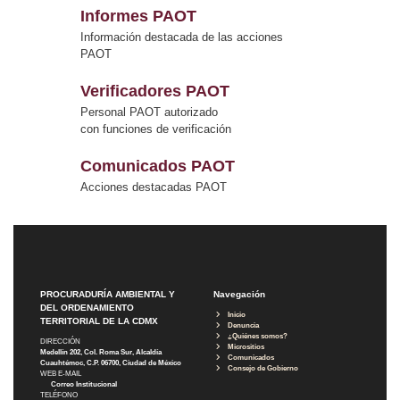
Informes PAOT
Información destacada de las acciones
PAOT
Verificadores PAOT
Personal PAOT autorizado
con funciones de verificación
Comunicados PAOT
Acciones destacadas PAOT
PROCURADURÍA AMBIENTAL Y
Navegación
DEL ORDENAMIENTO
Inicio
TERRITORIAL DE LA CDMX
Denuncia
¿Quiénes somos?
DIRECCIÓN
Micrositios
Medellín 202, Col. Roma Sur, Alcaldía
Comunicados
Cuauhtémoc, C.P. 06700, Ciudad de México
Consejo de Gobierno
WEB E-MAIL
Correo Institucional
TELÉFONO