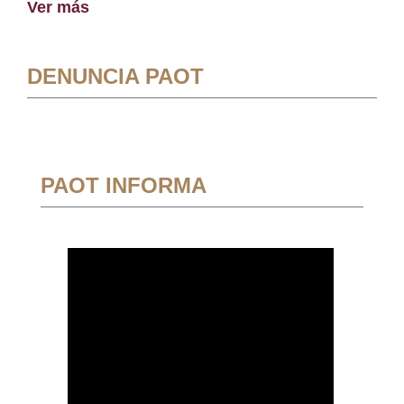
Ver más
DENUNCIA PAOT
PAOT INFORMA