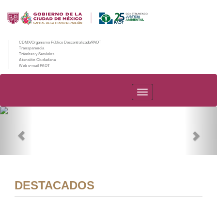
CDMX/Organismo Público Descentralizado/PAOT
Transparencia
Trámites y Servicios
Atención Ciudadana
Web e-mail PAOT
PAOT
Previous
Nex
DESTACADOS