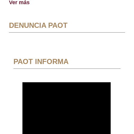
Ver más
DENUNCIA PAOT
PAOT INFORMA