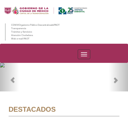
CDMX/Organismo Público Descentralizado/PAOT
Transparencia
Trámites y Servicios
Atención Ciudadana
Web e-mail PAOT
PAOT
Previous
Nex
DESTACADOS