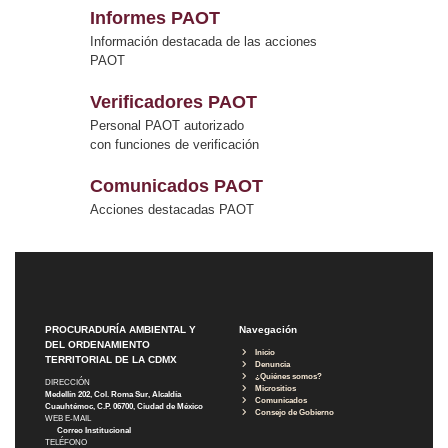
Informes PAOT
Información destacada de las acciones
PAOT
Verificadores PAOT
Personal PAOT autorizado
con funciones de verificación
Comunicados PAOT
Acciones destacadas PAOT
PROCURADURÍA AMBIENTAL Y
Navegación
DEL ORDENAMIENTO
Inicio
TERRITORIAL DE LA CDMX
Denuncia
¿Quiénes somos?
DIRECCIÓN
Micrositios
Medellín 202, Col. Roma Sur, Alcaldía
Comunicados
Cuauhtémoc, C.P. 06700, Ciudad de México
Consejo de Gobierno
WEB E-MAIL
Correo Institucional
TELÉFONO