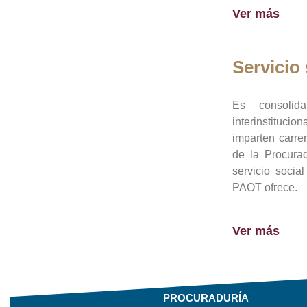
Ver más
Servicio 
Es consolid
interinstituci
imparten carre
de la Procura
servicio socia
PAOT ofrece.
Ver más
PROCURADURÍA