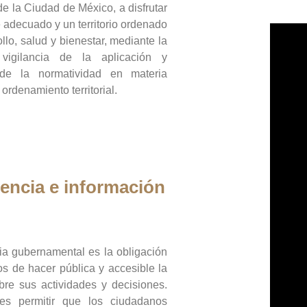
de la Ciudad de México, a disfrutar
 adecuado y un territorio ordenado
llo, salud y bienestar, mediante la
vigilancia de la aplicación y
 de la normatividad en materia
 ordenamiento territorial.
encia e información
ia gubernamental es la obligación
os de hacer pública y accesible la
bre sus actividades y decisiones.
es permitir que los ciudadanos