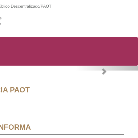
lico Descentralizado/PAOT
s
a
Next
IA PAOT
INFORMA