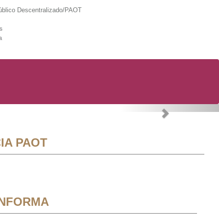
lico Descentralizado/PAOT
s
a
Next
IA PAOT
INFORMA