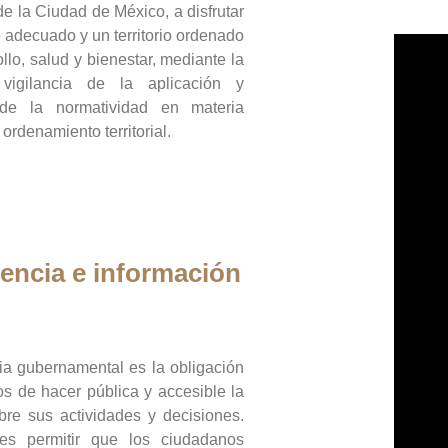
de la Ciudad de México, a disfrutar
 adecuado y un territorio ordenado
llo, salud y bienestar, mediante la
vigilancia de la aplicación y
 de la normatividad en materia
 ordenamiento territorial.
encia e información
ia gubernamental es la obligación
os de hacer pública y accesible la
bre sus actividades y decisiones.
es permitir que los ciudadanos