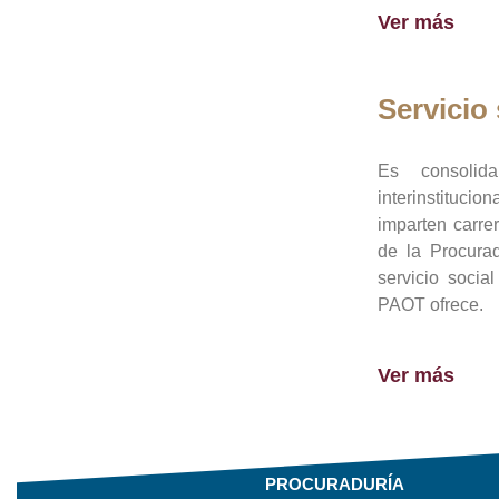
Ver más
Servicio 
Es consolid
interinstituci
imparten carre
de la Procura
servicio socia
PAOT ofrece.
Ver más
PROCURADURÍA