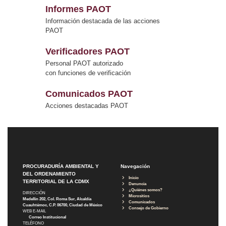
Informes PAOT
Información destacada de las acciones
PAOT
Verificadores PAOT
Personal PAOT autorizado
con funciones de verificación
Comunicados PAOT
Acciones destacadas PAOT
PROCURADURÍA AMBIENTAL Y
Navegación
DEL ORDENAMIENTO
Inicio
TERRITORIAL DE LA CDMX
Denuncia
¿Quiénes somos?
DIRECCIÓN
Micrositios
Medellín 202, Col. Roma Sur, Alcaldía
Comunicados
Cuauhtémoc, C.P. 06700, Ciudad de México
Consejo de Gobierno
WEB E-MAIL
Correo Institucional
TELÉFONO