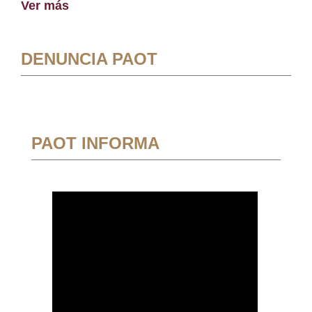
Ver más
DENUNCIA PAOT
PAOT INFORMA