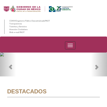
CDMX/Organismo Público Descentralizado/PAOT
Transparencia
Trámites y Servicios
Atención Ciudadana
Web e-mail PAOT
PAOT
Previous
Nex
DESTACADOS