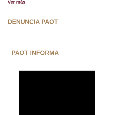
Ver más
DENUNCIA PAOT
PAOT INFORMA