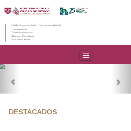
CDMX/Organismo Público Descentralizado/PAOT
Transparencia
Trámites y Servicios
Atención Ciudadana
Web e-mail PAOT
PAOT
Previous
Nex
DESTACADOS