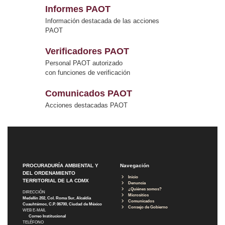
Informes PAOT
Información destacada de las acciones
PAOT
Verificadores PAOT
Personal PAOT autorizado
con funciones de verificación
Comunicados PAOT
Acciones destacadas PAOT
PROCURADURÍA AMBIENTAL Y
Navegación
DEL ORDENAMIENTO
Inicio
TERRITORIAL DE LA CDMX
Denuncia
¿Quiénes somos?
DIRECCIÓN
Micrositios
Medellín 202, Col. Roma Sur, Alcaldía
Comunicados
Cuauhtémoc, C.P. 06700, Ciudad de México
Consejo de Gobierno
WEB E-MAIL
Correo Institucional
TELÉFONO