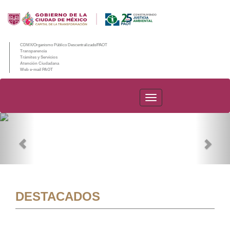
CDMX/Organismo Público Descentralizado/PAOT
Transparencia
Trámites y Servicios
Atención Ciudadana
Web e-mail PAOT
PAOT
Previous
Nex
DESTACADOS