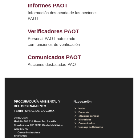
Informes PAOT
Información destacada de las acciones
PAOT
Verificadores PAOT
Personal PAOT autorizado
con funciones de verificación
Comunicados PAOT
Acciones destacadas PAOT
PROCURADURÍA AMBIENTAL Y
Navegación
DEL ORDENAMIENTO
Inicio
TERRITORIAL DE LA CDMX
Denuncia
¿Quiénes somos?
DIRECCIÓN
Micrositios
Medellín 202, Col. Roma Sur, Alcaldía
Comunicados
Cuauhtémoc, C.P. 06700, Ciudad de México
Consejo de Gobierno
WEB E-MAIL
Correo Institucional
TELÉFONO