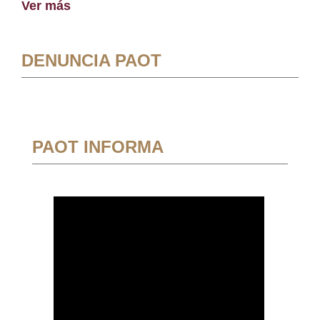
Ver más
DENUNCIA PAOT
PAOT INFORMA