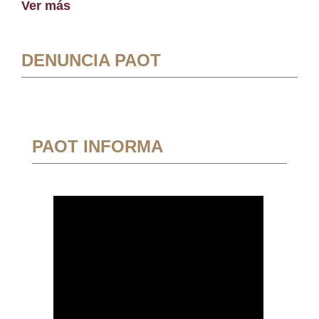
Ver más
DENUNCIA PAOT
PAOT INFORMA