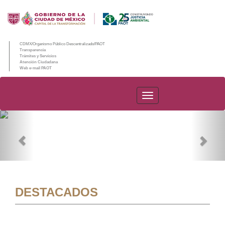
CDMX/Organismo Público Descentralizado/PAOT
Transparencia
Trámites y Servicios
Atención Ciudadana
Web e-mail PAOT
PAOT
Previous
Nex
DESTACADOS