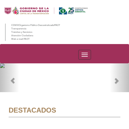
CDMX/Organismo Público Descentralizado/PAOT
Transparencia
Trámites y Servicios
Atención Ciudadana
Web e-mail PAOT
PAOT
Previous
Nex
DESTACADOS