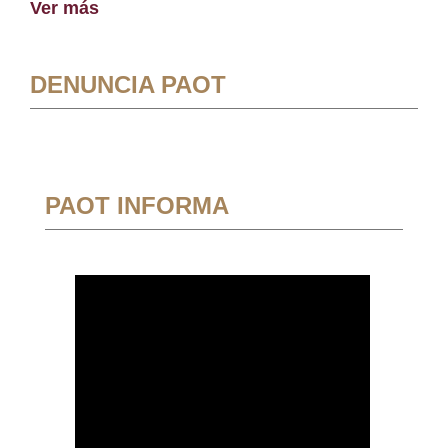
Ver más
DENUNCIA PAOT
PAOT INFORMA