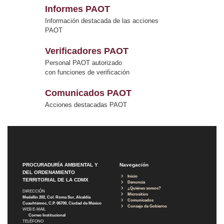
Informes PAOT
Información destacada de las acciones
PAOT
Verificadores PAOT
Personal PAOT autorizado
con funciones de verificación
Comunicados PAOT
Acciones destacadas PAOT
PROCURADURÍA AMBIENTAL Y
Navegación
DEL ORDENAMIENTO
Inicio
TERRITORIAL DE LA CDMX
Denuncia
¿Quiénes somos?
DIRECCIÓN
Micrositios
Medellín 202, Col. Roma Sur, Alcaldía
Comunicados
Cuauhtémoc, C.P. 06700, Ciudad de México
Consejo de Gobierno
WEB E-MAIL
Correo Institucional
TELÉFONO